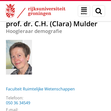
Skip
Skip
Over ons
prof. dr. C.H. (Clara) Mulder
Menu
Zoek
to
to
en
Content
Navigation
zoeken
prof. dr. C.H. (Clara) Mulder
Hoogleraar demografie
Faculteit Ruimtelijke Wetenschappen
Telefoon:
050 36 34549
E-mail: