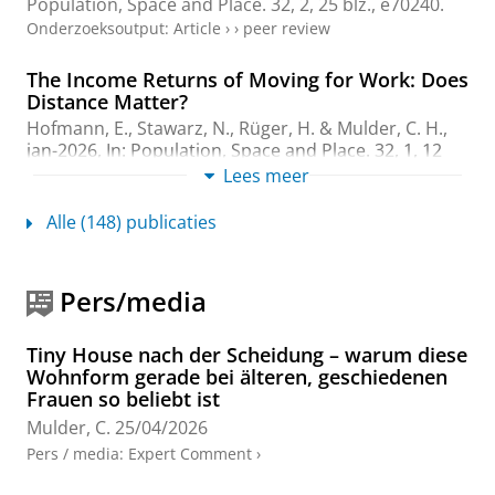
Population, Space and Place.
32
,
2
,
25 blz.
, e70240.
Onderzoeksoutput
:
Article
›
›
peer review
The Income Returns of Moving for Work: Does
Distance Matter?
Hofmann, E., Stawarz, N., Rüger, H. &
Mulder, C. H.
,
jan-2026
,
In:
Population, Space and Place.
32
,
1
,
12
blz.
, e70145.
Lees meer
Onderzoeksoutput
:
Article
›
›
peer review
Alle (148) publicaties
Wie gaat erop vooruit na verhuizing voor
werk of familie?
Pers/media
Kooiman, N. &
Mulder, C. H.
,
feb-2026
,
In:
Demos:
bulletin over bevolking en samenleving.
42
,
1
,
blz. 8
1
blz.
Tiny House nach der Scheidung – warum diese
Onderzoeksoutput
:
Article
›
Wohnform gerade bei älteren, geschiedenen
Frauen so beliebt ist
Expectations’ predictive power regarding
Mulder, C.
25/04/2026
international return and onward migration of
Pers / media
:
Expert Comment
›
immigrants
Özer, Ö. E.
,
Remund, A.
,
Mulder, C.
&
Kalmijn, M.
,
jan-