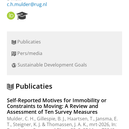
c.h.mulder@rug.nl
O
R
R
e
C
s
I
e
D
a
Publicaties
r
c
Pers/media
h
P
Sustainable Development Goals
o
r
t
a
Publicaties
l
Self-Reported Motives for Immobility or
Constraints to Moving: A Review and
Assessment of Ten Survey Measures
Mulder, C. H.
,
Gillespie, B. J.
,
Haartsen, T.
, Jansma, E.
T.,
Steigner, K. J.
&
Thomassen, J. A. K.
,
mrt-2026
,
In: