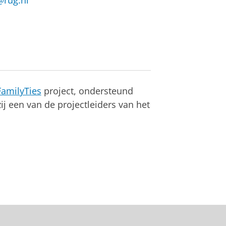
@rug.nl
FamilyTies
project, ondersteund
j een van de projectleiders van het