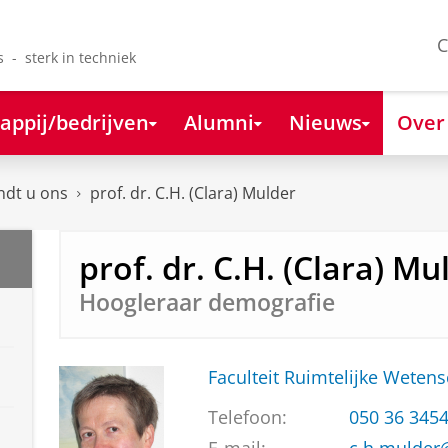
C
s - sterk in techniek
appij/bedrijven
Alumni
Nieuws
Over
ndt u ons
prof. dr. C.H. (Clara) Mulder
prof. dr. C.H. (Clara) Mu
Hoogleraar demografie
Faculteit Ruimtelijke Weten
Telefoon:
050 36 345