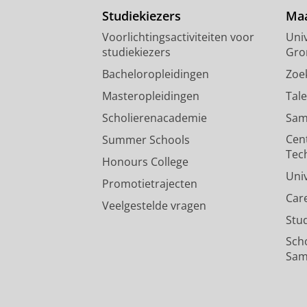
Studiekiezers
Maa
Voorlichtingsactiviteiten voor
Univ
studiekiezers
Gro
Bacheloropleidingen
Zoe
Masteropleidingen
Tal
Scholierenacademie
Sam
Cen
Summer Schools
Tec
Honours College
Uni
Promotietrajecten
Car
Veelgestelde vragen
Stu
Sch
Sam