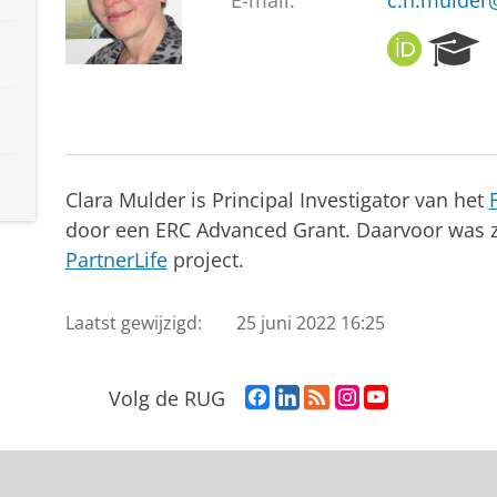
E-mail:
c.h.mulder
O
R
R
e
C
s
I
e
D
a
r
c
Clara Mulder is Principal Investigator van het
h
door een ERC Advanced Grant. Daarvoor was zi
P
PartnerLife
project.
o
r
t
Laatst gewijzigd:
25 juni 2022 16:25
a
l
F
L
R
I
Y
Volg de RUG
a
i
S
n
o
c
n
S
s
u
e
k
-
t
T
b
e
f
a
u