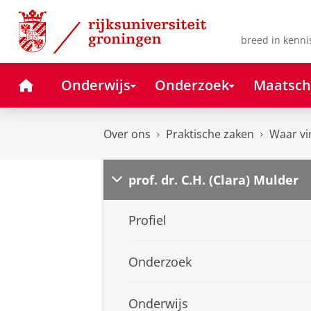
Skip
Skip
to
to
Content
Navigation
breed in kenni
Home
Onderwijs
Onderzoek
Maatsch
Over ons
Praktische zaken
Waar vi
prof. dr. C.H. (Clara) Mulder
Profiel
Onderzoek
Onderwijs