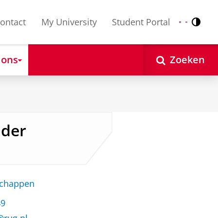
ontact
My University
Student Portal
Contr
Nederlands
English
 ons
Zoeken
lder
schappen
49