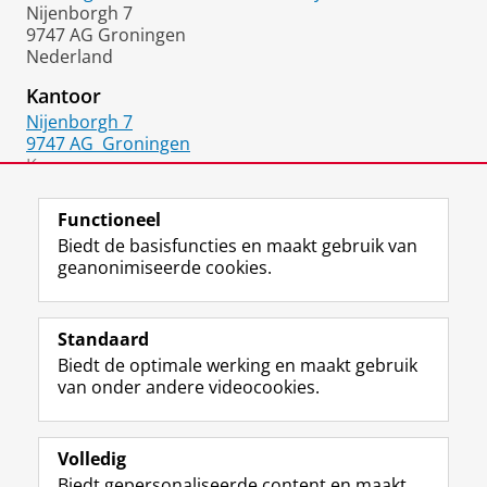
Nijenborgh 7
9747 AG Groningen
Nederland
Kantoor
Nijenborgh 7
9747 AG
Groningen
Kamer:
5171-0234
Functioneel
Biedt de basisfuncties en maakt gebruik van
geanonimiseerde cookies.
F
L
R
I
Y
Volg de RUG
a
i
S
n
o
Standaard
c
n
S
s
u
Biedt de optimale werking en maakt gebruik
e
k
-
t
T
Studiekiezers
van onder andere videocookies.
b
e
f
a
u
Maatschappij/bedrijven
o
d
e
g
b
o
I
e
r
e
Alumni
k
n
d
a
-
Volledig
p
-
R
m
k
Biedt gepersonaliseerde content en maakt