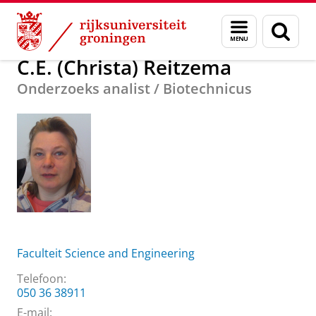
Skip
Skip
Over ons
C.E. (Christa) Reitzema
Menu
Zoek
to
to
en
Content
Navigation
zoeken
C.E. (Christa) Reitzema
Onderzoeks analist / Biotechnicus
Faculteit Science and Engineering
Telefoon:
050 36 38911
E-mail: