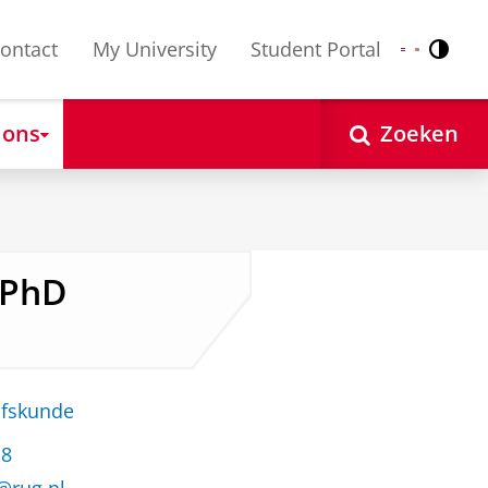
ontact
My University
Student Portal
Contr
Nederlands
English
 ons
Zoeken
 PhD
jfskunde
18