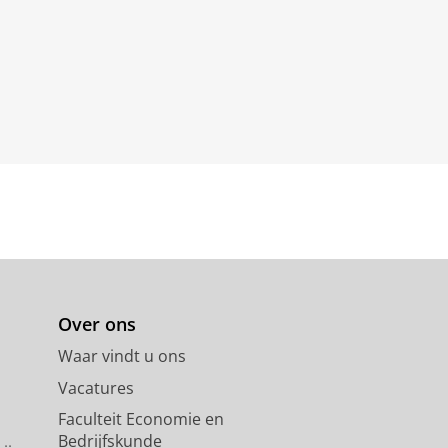
Over ons
Waar vindt u ons
Vacatures
Faculteit Economie en
Bedrijfskunde