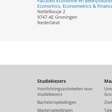
Faculteit Economie en Bedrijfskun
Economics, Econometrics & Finance
Nettelbosje 2
9747 AE Groningen
Nederland
Studiekiezers
Maa
Voorlichtingsactiviteiten voor
Univ
studiekiezers
Gro
Bacheloropleidingen
Zoe
Masteropleidingen
Tal