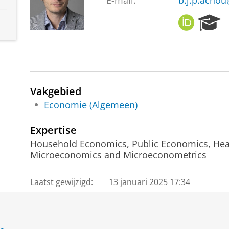
E-mail:
b.j.p.achou
O
R
R
e
C
s
I
e
D
a
r
c
Vakgebied
h
Economie (Algemeen)
P
o
Expertise
r
Household Economics, Public Economics, Hea
t
Microeconomics and Microeconometrics
a
l
Laatst gewijzigd:
13 januari 2025 17:34