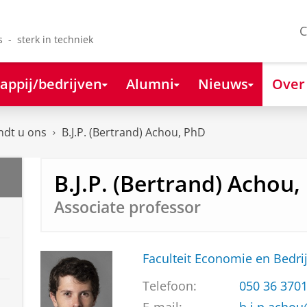
C
s - sterk in techniek
appij/bedrijven
Alumni
Nieuws
Over
ndt u ons
B.J.P. (Bertrand) Achou, PhD
B.J.P. (Bertrand) Achou,
Associate professor
Faculteit Economie en Bedri
Telefoon:
050 36 370