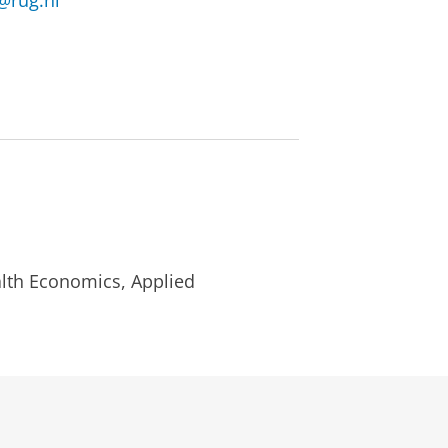
@rug.nl
lth Economics, Applied