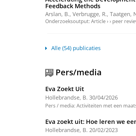
Feedback Methods
Arslan, B.,
Verbrugge, R.
,
Taatgen, 
Onderzoeksoutput
:
Article
›
›
peer revi
Long-distance wh-questions in
Hollebrandse, B.
, Durrleman, S., Riz
Alle (54) publicaties
Language Development.
Brown, M. M.
Onderzoeksoutput
›
Pers/media
When hypotaxis looks like pa
Sauerland, U.,
Hollebrandse, B.
& Kr
Eva Zoekt Uit
Onderzoeksoutput
:
Article
›
›
peer revi
Hollebrandse, B.
30/04/2026
A Crosslinguistic Study of Sy
Pers / media
:
Activiteiten met een maat
Drozd, K., Anđelković, D., Savić, M., T
López, K. J., Sundahl Olsen, L.,
Holl
Eva zoekt uit: Hoe leren we ee
Yatsushiro, K.,
Balčiūnienė, I. & Ruza
Hollebrandse, B.
20/02/2023
Language Development.
Brown, M. M.