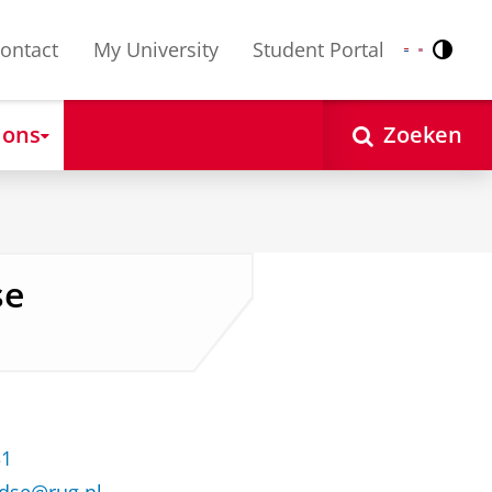
ontact
My University
Student Portal
Contr
Nederlands
English
 ons
Zoeken
se
31