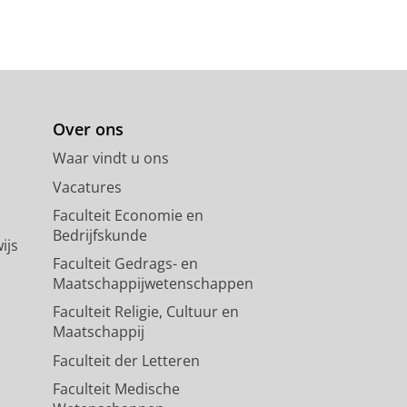
hrift in honor of Tom Roeper.
:
GLSA
,
blz. 61-66
6 blz.
(University
Over ons
Waar vindt u ons
r of Tom Roeper
Vacatures
setts.
220 blz.
(UMOP; vol. 41)
Faculteit Economie en
Bedrijfskunde
ijs
Faculteit Gedrags- en
Maatschappijwetenschappen
Faculteit Religie, Cultuur en
Maatschappij
Faculteit der Letteren
Faculteit Medische