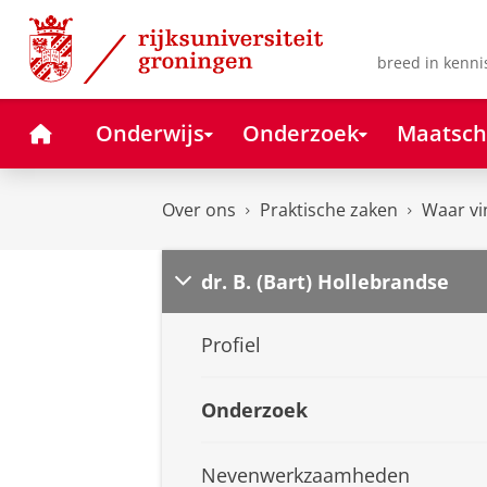
Skip
Skip
to
to
Content
Navigation
breed in kenni
Home
Onderwijs
Onderzoek
Maatsch
Over ons
Praktische zaken
Waar vi
dr. B. (Bart) Hollebrandse
Profiel
Onderzoek
Nevenwerkzaamheden