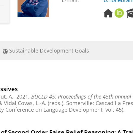
E-mail:
b.hollebra
H
O
o
R
m
C
e
I
p
D
a
Sustainable Development Goals
g
e
assives
ut, A.
,
2021
,
BUCLD 45: Proceedings of the 45th annual 
 Vidal Covas, L.-A. (reds.). Somerville:
Cascadilla Pre
ty Conference on Language Development; vol. 45).
of Second-Order False Belief Reasoning: A Tra