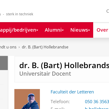
C
s - sterk in techniek
appij/bedrijven
Alumni
Nieuws
Over
ndt u ons
dr. B. (Bart) Hollebrandse
dr. B. (Bart) Hollebrand
Universitair Docent
Faculteit der Letteren
Telefoon:
050 36 356