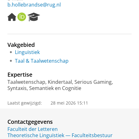
b.hollebrandse@rug.nl
H
O
R
o
R
e
m
C
s
e
I
e
p
D
a
Vakgebied
a
r
Linguïstiek
g
c
e
h
Taal & Taalwetenschap
P
o
Expertise
r
Taalwetenschap, Kindertaal, Serious Gaming,
t
Syntaxis, Semantiek en Cognitie
a
l
Laatst gewijzigd:
28 mei 2026 15:11
Contactgegevens
Faculteit der Letteren
Theoretische Linguïstiek — Faculteitsbestuur