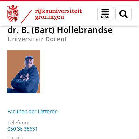
Skip
Skip
Over ons
dr. B. (Bart) Hollebrandse
Menu
Zoek
to
to
en
Content
Navigation
zoeken
dr. B. (Bart) Hollebrandse
Universitair Docent
Faculteit der Letteren
Telefoon:
050 36 35631
E-mail: