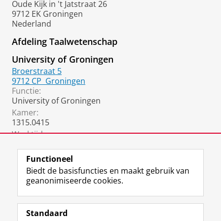
Oude Kijk in 't Jatstraat 26
9712 EK Groningen
Nederland
Afdeling Taalwetenschap
University of Groningen
Broerstraat 5
9712 CP
Groningen
Functie:
University of Groningen
Kamer:
1315.0415
Werktijden:
University of Groningen
Functioneel
Biedt de basisfuncties en maakt gebruik van
geanonimiseerde cookies.
F
L
R
I
Y
Volg de RUG
a
i
S
n
o
Standaard
c
n
S
s
u