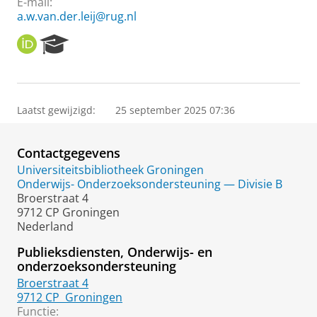
E-mail:
a.w.van.der.leij@rug.nl
O
R
R
e
C
s
I
e
D
a
Laatst gewijzigd:
25 september 2025 07:36
r
c
h
Contactgegevens
P
o
Universiteitsbibliotheek Groningen
r
Onderwijs- Onderzoeksondersteuning — Divisie B
t
Broerstraat 4
a
9712 CP Groningen
l
Nederland
Publieksdiensten, Onderwijs- en
onderzoeksondersteuning
Broerstraat 4
9712 CP
Groningen
Functie: