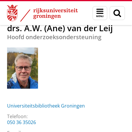
Skip
Skip
Over ons
drs. A.W. (Ane) van der Leij
Menu
Zoek
to
to
en
Content
Navigation
zoeken
drs. A.W. (Ane) van der Leij
Hoofd onderzoeksondersteuning
Universiteitsbibliotheek Groningen
Telefoon:
050 36 35026