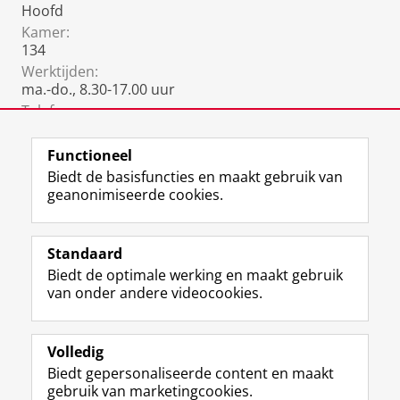
Hoofd
Kamer:
134
Werktijden:
ma.-do., 8.30-17.00 uur
Telefoon:
050 36 35026
Functioneel
Biedt de basisfuncties en maakt gebruik van
geanonimiseerde cookies.
F
L
R
I
Y
Volg de RUG
a
i
S
n
o
Standaard
c
n
S
s
u
Biedt de optimale werking en maakt gebruik
e
k
-
t
T
Studiekiezers
van onder andere videocookies.
b
e
f
a
u
Maatschappij/bedrijven
o
d
e
g
b
o
I
e
r
e
Alumni
k
n
d
a
-
Volledig
p
-
R
m
k
Biedt gepersonaliseerde content en maakt
Over ons
a
p
i
-
a
gebruik van marketingcookies.