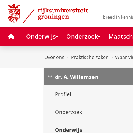
Skip
Skip
to
to
Content
Navigation
breed in kenni
Home
Onderwijs
Onderzoek
Maatsch
Over ons
Praktische zaken
Waar vi
dr. A. Willemsen
Profiel
Onderzoek
Onderwijs