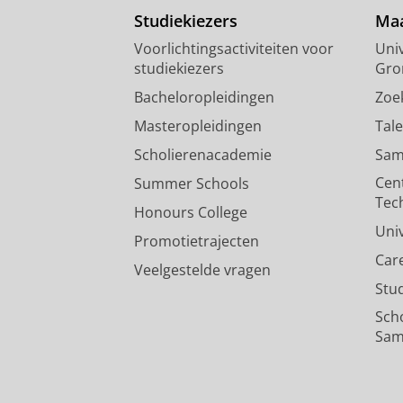
Studiekiezers
Maa
Voorlichtingsactiviteiten voor
Univ
studiekiezers
Gro
Bacheloropleidingen
Zoe
Masteropleidingen
Tal
Scholierenacademie
Sam
Cen
Summer Schools
Tec
Honours College
Uni
Promotietrajecten
Car
Veelgestelde vragen
Stu
Sch
Sam