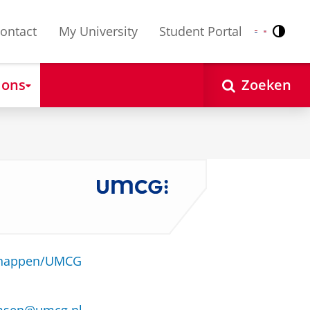
ontact
My University
Student Portal
Contr
Nederlands
English
 ons
Zoeken
schappen/UMCG