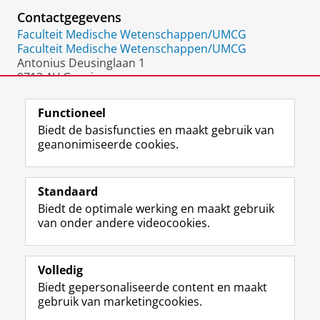
Contactgegevens
Faculteit Medische Wetenschappen/UMCG
Faculteit Medische Wetenschappen/UMCG
Antonius Deusinglaan 1
9713 AV Groningen
Nederland
Functioneel
Biedt de basisfuncties en maakt gebruik van
geanonimiseerde cookies.
F
L
R
I
Y
Volg de RUG
a
i
S
n
o
Standaard
c
n
S
s
u
Biedt de optimale werking en maakt gebruik
e
k
-
t
T
Studiekiezers
van onder andere videocookies.
b
e
f
a
u
Maatschappij/bedrijven
o
d
e
g
b
o
I
e
r
e
Alumni
k
n
d
a
-
Volledig
p
-
R
m
k
Biedt gepersonaliseerde content en maakt
Over ons
a
p
i
-
a
gebruik van marketingcookies.
g
a
j
a
n