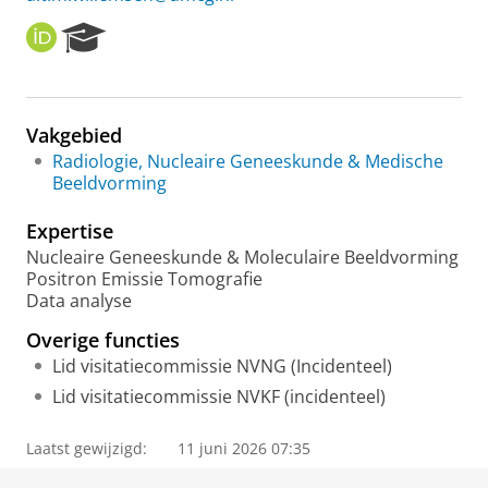
O
R
R
e
C
s
I
e
D
a
Vakgebied
r
Radiologie, Nucleaire Geneeskunde & Medische
c
Beeldvorming
h
P
Expertise
o
r
Nucleaire Geneeskunde & Moleculaire Beeldvorming
t
Positron Emissie Tomografie
a
Data analyse
l
Overige functies
Lid visitatiecommissie NVNG (Incidenteel)
Lid visitatiecommissie NVKF (incidenteel)
Laatst gewijzigd:
11 juni 2026 07:35