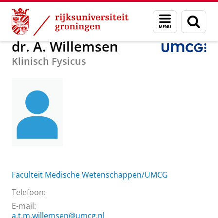
Skip
Skip
Over ons
dr. A. Willemsen
Menu
Zoek
to
to
en
Content
Navigation
zoeken
dr. A. Willemsen
Klinisch Fysicus
Faculteit Medische Wetenschappen/UMCG
Telefoon:
E-mail:
a.t.m.willemsen@umcg.nl