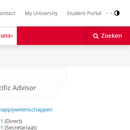
ontact
My University
Student Portal
Contr
Nederlands
English
 ons
Zoeken
ific Advisor
chappijwetenschappen
11
(Direct)
01
(Secretariaat)