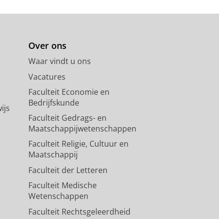
siteit Groningen
.
31 blz.
Over ons
Waar vindt u ons
Vacatures
edemaeker, M.,
2021
,
TNO Human
Faculteit Economie en
Bedrijfskunde
ijs
Faculteit Gedrags- en
Maatschappijwetenschappen
Faculteit Religie, Cultuur en
Maatschappij
Faculteit der Letteren
Faculteit Medische
Wetenschappen
Faculteit Rechtsgeleerdheid