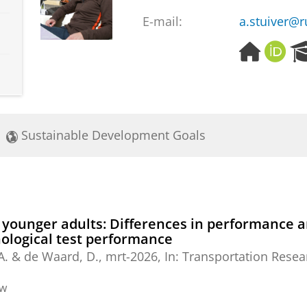
E-mail:
a.stuiver@r
H
O
o
R
m
C
e
I
p
D
a
Sustainable Development Goals
g
e
 younger adults: Differences in performance a
ological test performance
A.
&
de Waard, D.
,
mrt-2026
,
In:
Transportation Resear
ew