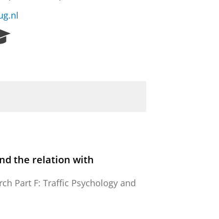
ug.nl
R
e
s
e
a
r
c
h
P
o
r
t
nd the relation with
a
l
ch Part F: Traffic Psychology and