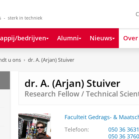
C
s - sterk in techniek
appij/bedrijven
Alumni
Nieuws
Over
ndt u ons
dr. A. (Arjan) Stuiver
dr. A. (Arjan) Stuiver
Research Fellow / Technical Scient
Faculteit Gedrags- & Maats
Telefoon:
050 36 363
050 36 376