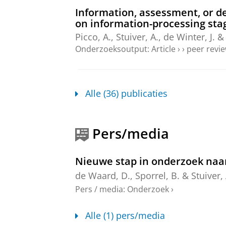
Information, assessment, or de
on information-processing sta
Picco, A.
,
Stuiver, A.
, de Winter, J. 
Onderzoeksoutput
:
Article
›
›
peer revi
“Why were you speeding?”: A s
Picco, A.
,
Stuiver, A.
, De Winter, J. 
Alle (36) publicaties
Behaviour.
109
,
blz. 421-438
18 blz.
Onderzoeksoutput
:
Article
›
›
peer revi
Pers/media
Comparing first- and third-per
Sporrel, B.
,
Stuiver, A.
&
de Waard, 
Nieuwe stap in onderzoek naar
blz. 270-277
8 blz.
Onderzoeksoutput
:
Article
›
›
peer revi
de Waard, D.
,
Sporrel, B.
&
Stuiver, 
Pers / media
:
Onderzoek
›
BikeSimWS: Workshop on Simula
Wintersberger, P., Matviienko, A., Wa
Alle (1) pers/media
Proceedings of MUM 2023 - The 22nd 