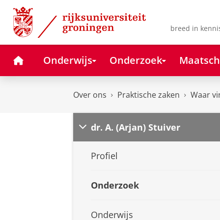
Skip
Skip
to
to
Content
Navigation
breed in kenni
Home
Onderwijs
Onderzoek
Maatsch
Over ons
Praktische zaken
Waar vi
dr. A. (Arjan) Stuiver
Profiel
Onderzoek
Onderwijs