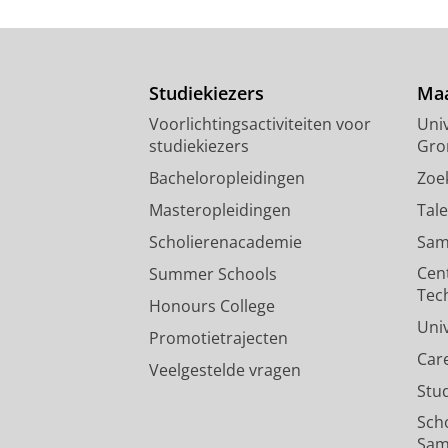
Framework for Testing Human 
Westerhuis, F.
,
Stuiver, A.
,
Brookhui
Studiekiezers
Maa
Onderzoeksoutput
›
Voorlichtingsactiviteiten voor
Univ
Human Factors Guidelines Repo
studiekiezers
Gro
Westerhuis, F.
,
Stuiver, A.
,
de Waard
Bacheloropleidingen
Zoe
Factors Research Institute
.
47 blz.
Masteropleidingen
Tal
Onderzoeksoutput
›
Scholierenacademie
Sam
Cen
Summer Schools
Tec
Honours College
Uni
Promotietrajecten
Car
Veelgestelde vragen
Stu
Sch
Sam