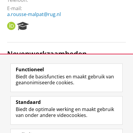
Telefoon:
E-mail:
a.rousse-malpat@rug.nl
O
R
R
e
C
s
I
e
D
a
Nevenwerkzaamheden
r
c
h
Penningmeester
Functioneel
P
Anéla
Biedt de basisfuncties en maakt gebruik van
o
geanonimiseerde cookies.
r
t
F
L
R
I
Y
Volg de RUG
a
a
i
S
n
o
Standaard
l
c
n
S
s
u
Biedt de optimale werking en maakt gebruik
e
k
-
t
T
Studiekiezers
van onder andere videocookies.
b
e
f
a
u
Maatschappij/bedrijven
o
d
e
g
b
o
I
e
r
e