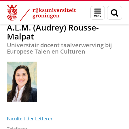
Skip
Skip
Over ons
A.L.M. (Audrey) Rousse-Malpat
Menu
Zoek
to
to
en
Content
Navigation
zoeken
A.L.M. (Audrey) Rousse-
Malpat
Universtair docent taalverwerving bij
Europese Talen en Culturen
Faculteit der Letteren