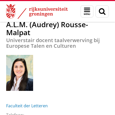
Skip
Skip
Over ons
A.L.M. (Audrey) Rousse-Malpat
Menu
Zoek
to
to
en
Content
Navigation
zoeken
A.L.M. (Audrey) Rousse-
Malpat
Universtair docent taalverwerving bij
Europese Talen en Culturen
Faculteit der Letteren