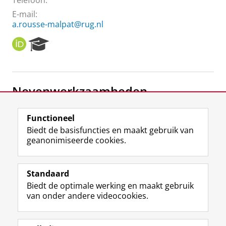
Telefoon:
E-mail:
a.rousse-malpat@rug.nl
O
R
R
e
C
s
I
e
D
a
Nevenwerkzaamheden
r
c
h
Penningmeester
Functioneel
P
Anéla
Biedt de basisfuncties en maakt gebruik van
o
geanonimiseerde cookies.
r
t
F
L
R
I
Y
Volg de RUG
a
a
i
S
n
o
Standaard
l
c
n
S
s
u
Biedt de optimale werking en maakt gebruik
e
k
-
t
T
Studiekiezers
van onder andere videocookies.
b
e
f
a
u
Maatschappij/bedrijven
o
d
e
g
b
o
I
e
r
e