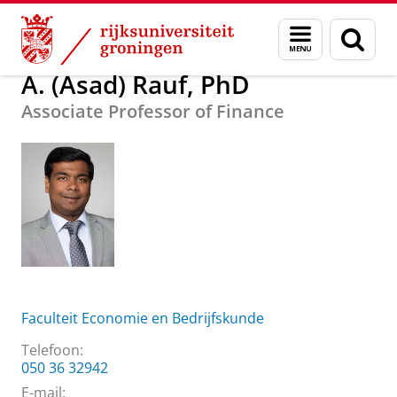
Skip
Skip
Over ons
A. (Asad) Rauf, PhD
Menu
Zoek
to
to
en
Content
Navigation
zoeken
A. (Asad) Rauf, PhD
Associate Professor of Finance
Faculteit Economie en Bedrijfskunde
Telefoon:
050 36 32942
E-mail: