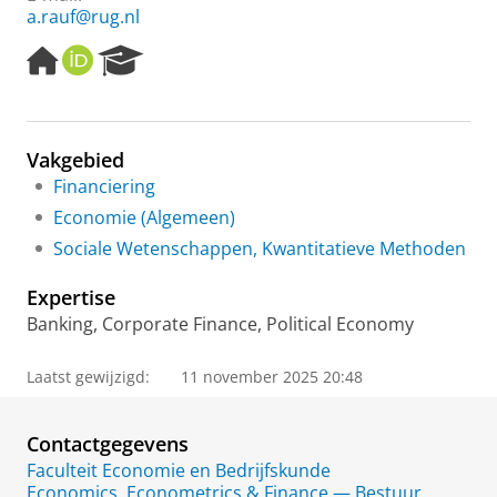
a.rauf@rug.nl
H
O
R
o
R
e
m
C
s
e
I
e
p
D
a
Vakgebied
a
r
Financiering
g
c
e
h
Economie (Algemeen)
P
Sociale Wetenschappen, Kwantitatieve Methoden
o
r
Expertise
t
a
Banking, Corporate Finance, Political Economy
l
Laatst gewijzigd:
11 november 2025 20:48
Contactgegevens
Faculteit Economie en Bedrijfskunde
Economics, Econometrics & Finance — Bestuur