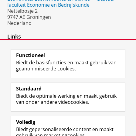
faculteit Economie en Bedrijfskunde
Nettelbosje 2
9747 AE Groningen
Nederland
Links
Personal Homepage
Functioneel
Biedt de basisfuncties en maakt gebruik van
geanonimiseerde cookies.
F
L
R
I
Y
Volg de RUG
a
i
S
n
o
Standaard
c
n
S
s
u
Biedt de optimale werking en maakt gebruik
e
k
-
t
T
Studiekiezers
van onder andere videocookies.
b
e
f
a
u
Maatschappij/bedrijven
o
d
e
g
b
o
I
e
r
e
Alumni
k
n
d
a
-
Volledig
p
-
R
m
k
Biedt gepersonaliseerde content en maakt
Over ons
a
p
i
-
a
gebruik van marketingcookies.