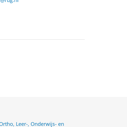
@rug.nl
Ortho, Leer-, Onderwijs- en