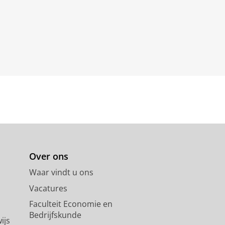
Over ons
Waar vindt u ons
Vacatures
Faculteit Economie en
Bedrijfskunde
ijs