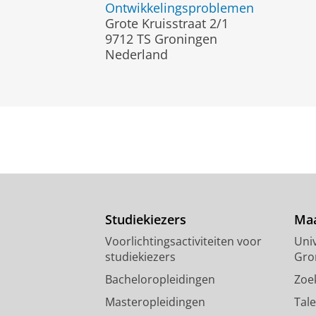
Ontwikkelingsproblemen
Grote Kruisstraat 2/1
9712 TS Groningen
Nederland
Studiekiezers
Maa
Voorlichtingsactiviteiten voor
Univ
studiekiezers
Gro
Bacheloropleidingen
Zoe
Masteropleidingen
Tal