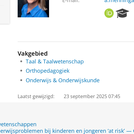
E-mail:
a.menninga
O
R
R
e
C
s
I
e
D
a
r
c
Vakgebied
h
Taal & Taalwetenschap
P
Orthopedagogiek
o
r
Onderwijs & Onderwijskunde
t
a
Laatst gewijzigd:
23 september 2025 07:45
l
jwetenschappen
erwijsproblemen bij kinderen en jongeren ‘at risk’ — 