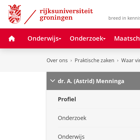
Skip
Skip
to
to
Content
Navigation
breed in kenni
Home
Onderwijs
Onderzoek
Maatsch
Over ons
Praktische zaken
Waar vi
dr. A. (Astrid) Menninga
Profiel
Onderzoek
Onderwijs