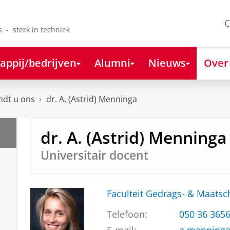
C
s - sterk in techniek
appij/bedrijven
Alumni
Nieuws
Over
ndt u ons
dr. A. (Astrid) Menninga
dr. A. (Astrid) Menninga
Universitair docent
Faculteit Gedrags- & Maats
Telefoon:
050 36 365