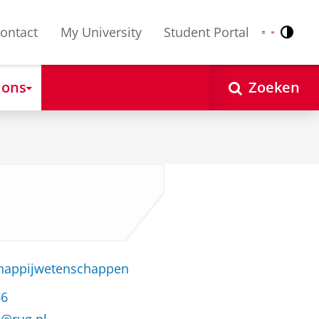
ontact
My University
Student Portal
Contr
Nederlands
English
 ons
Zoeken
chappijwetenschappen
66