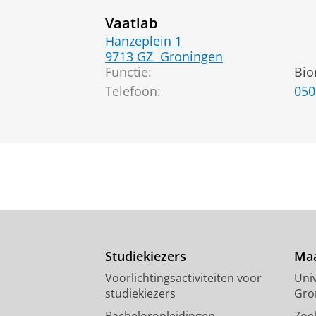
Vaatlab
Hanzeplein 1
9713 GZ
Groningen
Functie:
Bio
Telefoon:
050
Studiekiezers
Maa
Voorlichtingsactiviteiten voor
Univ
studiekiezers
Gro
Bacheloropleidingen
Zoe