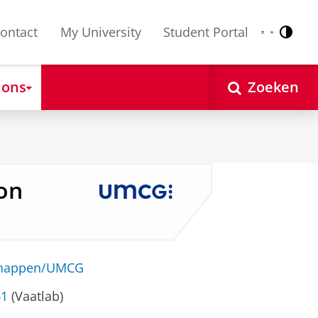
ontact
My University
Student Portal
Contr
Nederlands
English
 ons
Zoeken
oon
schappen/UMCG
61
(Vaatlab)