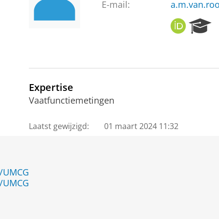
E-mail:
a.m.van.ro
O
R
R
e
C
s
I
e
D
a
r
Expertise
c
h
Vaatfunctiemetingen
P
o
Laatst gewijzigd:
01 maart 2024 11:32
r
t
a
l
en/UMCG
en/UMCG