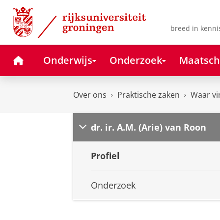
Skip
Skip
to
to
Content
Navigation
breed in kenni
Home
Onderwijs
Onderzoek
Maatsch
Over ons
Praktische zaken
Waar vi
dr. ir. A.M. (Arie) van Roon
Profiel
Onderzoek