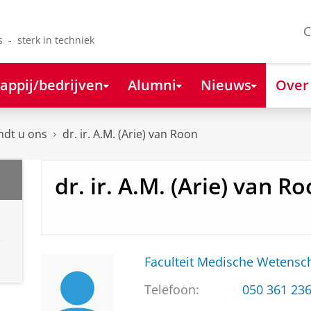
C
s - sterk in techniek
appij/bedrijven
Alumni
Nieuws
Over
ndt u ons
dr. ir. A.M. (Arie) van Roon
dr. ir. A.M. (Arie) van R
Faculteit Medische Weten
Telefoon:
050 361 23