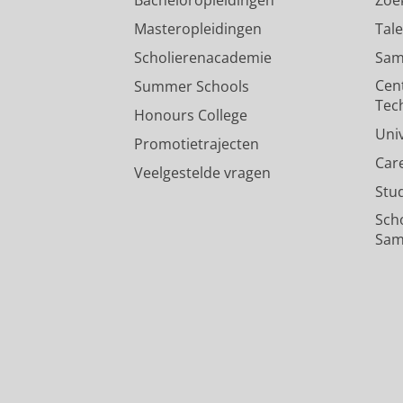
Masteropleidingen
Tal
Scholierenacademie
Sam
Cen
Summer Schools
Tec
Honours College
Uni
Promotietrajecten
Car
Veelgestelde vragen
Stu
Sch
Sam