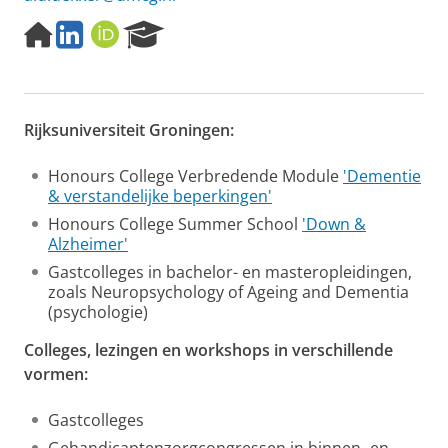
H
L
O
R
o
i
R
e
m
n
C
s
e
k
I
e
p
e
D
a
Rijksuniversiteit Groningen:
a
d
r
g
I
c
e
n
h
Honours College Verbredende Module
'Dementie
P
& verstandelijke beperkingen'
o
Honours College Summer School
'Down &
r
Alzheimer'
t
a
Gastcolleges in bachelor- en masteropleidingen,
l
zoals Neuropsychology of Ageing and Dementia
(psychologie)
Colleges, lezingen en workshops in verschillende
vormen:
Gastcolleges