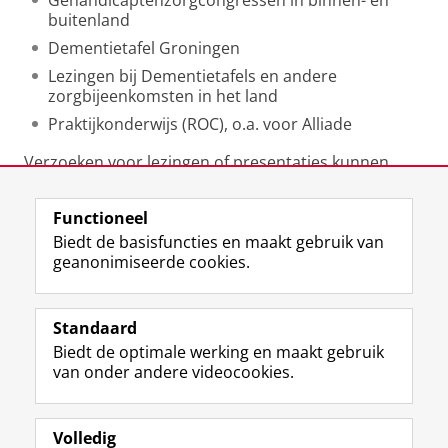
Gehandicaptenzorgcongressen in binnen- en
buitenland
Dementietafel Groningen
Lezingen bij Dementietafels en andere
zorgbijeenkomsten in het land
Praktijkonderwijs (ROC), o.a. voor Alliade
Verzoeken voor lezingen of presentaties kunnen
gestuurd worden naar a.d.dekker@rug.nl
Functioneel
Laatst gewijzigd:
25 juli 2025 10:13
Biedt de basisfuncties en maakt gebruik van
geanonimiseerde cookies.
F
L
R
I
Y
Volg de RUG
a
i
S
n
o
Standaard
c
n
S
s
u
Biedt de optimale werking en maakt gebruik
e
k
-
t
T
Studiekiezers
van onder andere videocookies.
b
e
f
a
u
Maatschappij/bedrijven
o
d
e
g
b
o
I
e
r
e
Alumni
k
n
d
a
-
Volledig