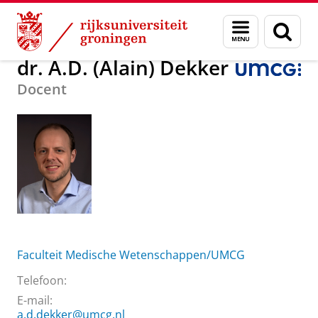
Skip
Skip
Over ons
dr. A.D. (Alain) Dekker
Menu
Zoek
to
to
en
Content
Navigation
zoeken
dr. A.D. (Alain) Dekker
Docent
Faculteit Medische Wetenschappen/UMCG
Telefoon:
E-mail:
a.d.dekker@umcg.nl