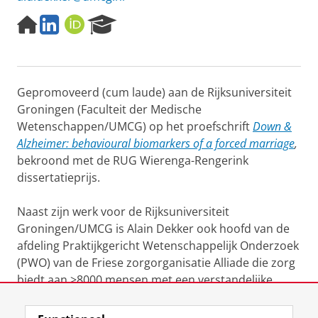
H
L
O
R
o
i
R
e
m
n
C
s
e
k
I
e
p
e
D
a
Gepromoveerd (cum laude) aan de Rijksuniversiteit
a
d
r
g
I
c
Groningen (Faculteit der Medische
e
n
h
Wetenschappen/UMCG) op het proefschrift
Down &
P
Alzheimer: behavioural biomarkers of a forced marriage
,
o
bekroond met de RUG Wierenga-Rengerink
r
dissertatieprijs.
t
a
l
Naast zijn werk voor de Rijksuniversiteit
Groningen/UMCG is Alain Dekker ook hoofd van de
afdeling Praktijkgericht Wetenschappelijk Onderzoek
(PWO) van de Friese zorgorganisatie Alliade die zorg
biedt aan >8000 mensen met een verstandelijke
beperking en kwetsbare ouderen in Friesland.