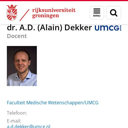
Skip
Skip
Over ons
dr. A.D. (Alain) Dekker
Menu
Zoek
to
to
en
Content
Navigation
zoeken
dr. A.D. (Alain) Dekker
Docent
Faculteit Medische Wetenschappen/UMCG
Telefoon:
E-mail:
a.d.dekker@umcg.nl