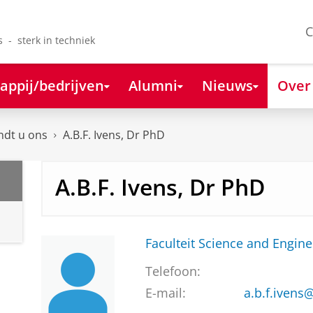
C
s - sterk in techniek
appij/bedrijven
Alumni
Nieuws
Over
ndt u ons
A.B.F. Ivens, Dr PhD
A.B.F. Ivens, Dr PhD
Faculteit Science and Engine
Telefoon:
E-mail:
a.b.f.ivens