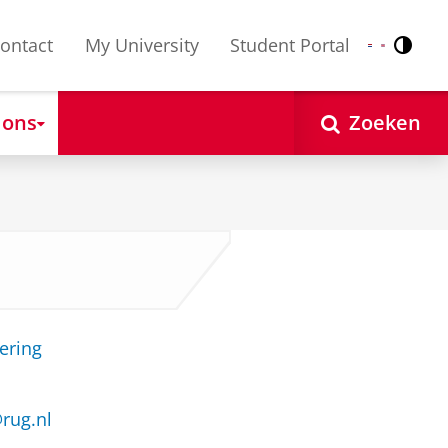
ontact
My University
Student Portal
Contr
Nederlands
English
 ons
Zoeken
ering
@rug.nl