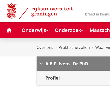
Skip
Skip
to
to
Content
Navigation
breed in kenni
Home
Onderwijs
Onderzoek
Maatsch
Over ons
Praktische zaken
Waar vi
A.B.F. Ivens, Dr PhD
Profiel