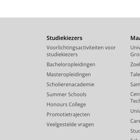
Studiekiezers
Maa
Voorlichtingsactiviteiten voor
Univ
studiekiezers
Gro
Bacheloropleidingen
Zoe
Masteropleidingen
Tal
Scholierenacademie
Sam
Cen
Summer Schools
Tec
Honours College
Uni
Promotietrajecten
Car
Veelgestelde vragen
Stu