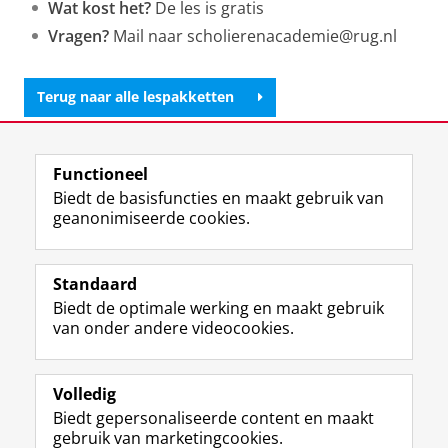
Wat kost het?
De les is gratis
Vragen?
Mail naar scholierenacademie@rug.nl
Terug naar alle lespakketten
Laatst gewijzigd:
16 juni 2026 11:35
Functioneel
Biedt de basisfuncties en maakt gebruik van
geanonimiseerde cookies.
F
L
R
I
Y
Volg de RUG
a
i
S
n
o
Standaard
c
n
S
s
u
Biedt de optimale werking en maakt gebruik
e
k
-
t
T
Studiekiezers
van onder andere videocookies.
b
e
f
a
u
Maatschappij/bedrijven
o
d
e
g
b
o
I
e
r
e
Alumni
k
n
d
a
-
Volledig
p
-
R
m
k
Biedt gepersonaliseerde content en maakt
Over ons
a
p
i
-
a
gebruik van marketingcookies.