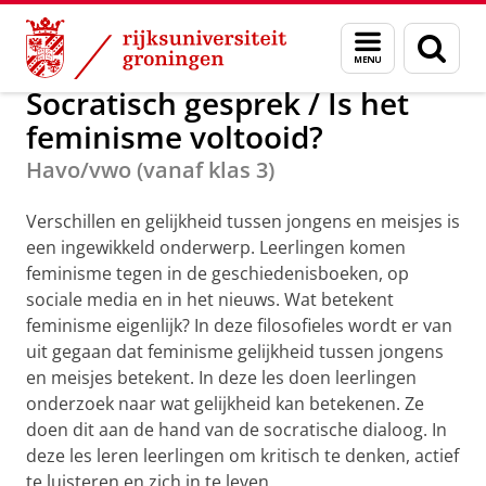
Skip
Skip
Maatschappij/bedrijven
Scholierenacademie
Menu
Zoek
to
to
en
Content
Navigation
zoeken
Socratisch gesprek / Is het
feminisme voltooid?
Havo/vwo (vanaf klas 3)
Verschillen en gelijkheid tussen jongens en meisjes is
een ingewikkeld onderwerp. Leerlingen komen
feminisme tegen in de geschiedenisboeken, op
sociale media en in het nieuws. Wat betekent
feminisme eigenlijk? In deze filosofieles wordt er van
uit gegaan dat feminisme gelijkheid tussen jongens
en meisjes betekent. In deze les doen leerlingen
onderzoek naar wat gelijkheid kan betekenen. Ze
doen dit aan de hand van de socratische dialoog. In
deze les leren leerlingen om kritisch te denken, actief
te luisteren en zich in te leven.