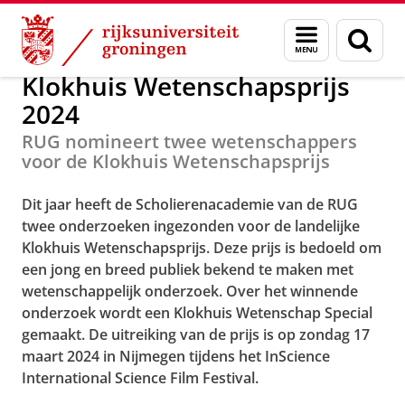
Skip
Skip
Maatschappij/bedrijven
Scholierenacademie
Menu
Zoek
to
to
en
Content
Navigation
zoeken
Klokhuis Wetenschapsprijs
2024
RUG nomineert twee wetenschappers
voor de Klokhuis Wetenschapsprijs
Dit jaar heeft de Scholierenacademie van de RUG
twee onderzoeken ingezonden voor de landelijke
Klokhuis Wetenschapsprijs. Deze prijs is bedoeld om
een jong en breed publiek bekend te maken met
wetenschappelijk onderzoek. Over het winnende
onderzoek wordt een Klokhuis Wetenschap Special
gemaakt. De uitreiking van de prijs is op zondag 17
maart 2024 in Nijmegen tijdens het InScience
International Science Film Festival.