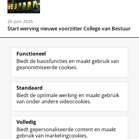
26 juni 2026
Start werving nieuwe voorzitter College van Bestuur
Functioneel
Biedt de basisfuncties en maakt gebruik van
geanonimiseerde cookies.
F
L
R
I
Y
Volg de RUG
a
i
S
n
o
Standaard
c
n
S
s
u
Biedt de optimale werking en maakt gebruik
e
k
-
t
T
Studiekiezers
van onder andere videocookies.
b
e
f
a
u
Maatschappij/bedrijven
o
d
e
g
b
o
I
e
r
e
Alumni
k
n
d
a
-
Volledig
p
-
R
m
k
Biedt gepersonaliseerde content en maakt
Over ons
a
p
i
-
a
gebruik van marketingcookies.