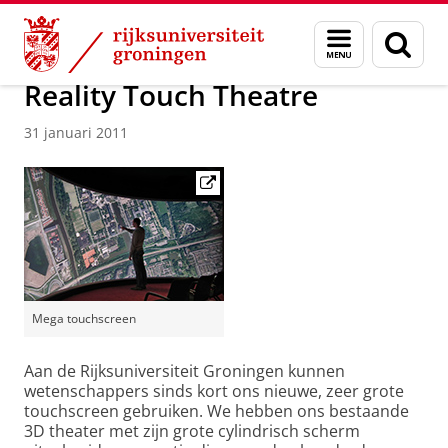
Skip
Skip
Maatschappij/bedrijven
Visualisatie
Menu
Zoek
to
to
en
Content
Navigation
zoeken
Reality Touch Theatre
31 januari 2011
Mega touchscreen
Aan de Rijksuniversiteit Groningen kunnen
wetenschappers sinds kort ons nieuwe, zeer grote
touchscreen gebruiken. We hebben ons bestaande
3D theater met zijn grote cylindrisch scherm