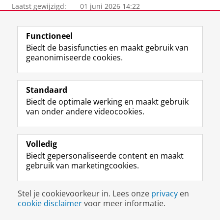
Laatst gewijzigd:
01 juni 2026 14:22
View this page in:
English
Functioneel
Biedt de basisfuncties en maakt gebruik van
geanonimiseerde cookies.
F
L
R
I
Y
Volg de RUG
a
i
S
n
o
c
n
S
s
u
Standaard
e
k
-
t
T
Studiekiezers
Biedt de optimale werking en maakt gebruik
b
e
f
a
u
van onder andere videocookies.
Maatschappij/bedrijven
o
d
e
g
b
o
I
e
r
e
Alumni
k
n
d
a
-
Volledig
p
-
R
m
k
Over ons
a
p
i
-
a
Biedt gepersonaliseerde content en maakt
g
a
j
a
n
gebruik van marketingcookies.
i
g
k
c
a
Disclaimer & Copyright
Privacy
Cookies
n
i
s
c
a
Inloggen
Stel je cookievoorkeur in. Lees onze
a
n
u
privacy
o
l
en
cookie disclaimer
voor meer informatie.
R
a
n
u
R
i
R
i
n
i