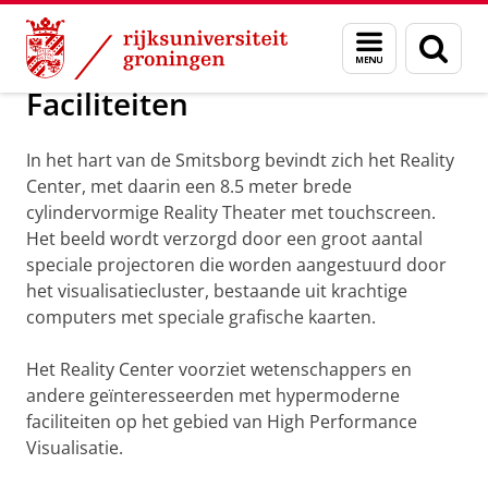
Skip
Skip
Maatschappij/bedrijven
Faciliteiten
Menu
Zoek
to
to
en
Content
Navigation
zoeken
Faciliteiten
In het hart van de Smitsborg bevindt zich het Reality
Center, met daarin een 8.5 meter brede
cylindervormige Reality Theater met touchscreen.
Het beeld wordt verzorgd door een groot aantal
speciale projectoren die worden aangestuurd door
het visualisatiecluster, bestaande uit krachtige
computers met speciale grafische kaarten.
Het Reality Center voorziet wetenschappers en
andere geïnteresseerden met hypermoderne
faciliteiten op het gebied van High Performance
Visualisatie.