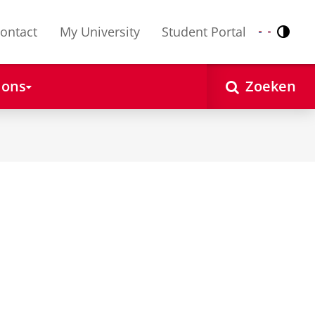
ontact
My University
Student Portal
Contr
Nederlands
English
 ons
Zoeken