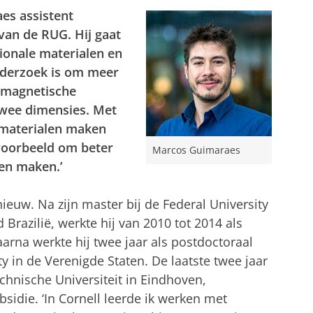
es assistent
 van de RUG. Hij gaat
onale materialen en
nderzoek is om meer
n magnetische
twee dimensies. Met
 materialen maken
voorbeeld om beter
Marcos Guimaraes
en maken.’
euw. Na zijn master bij de Federal University
 Brazilië, werkte hij van 2010 tot 2014 als
rna werkte hij twee jaar als postdoctoraal
ty in de Verenigde Staten. De laatste twee jaar
echnische Universiteit in Eindhoven,
die. ‘In Cornell leerde ik werken met