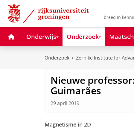
Skip
Skip
to
to
Content
Navigation
breed in kenni
Home
Onderwijs
Onderzoek
Maatsch
Onderzoek
Zernike Institute for Adv
Nieuwe professor
Guimarães
29 april 2019
Magnetisme in 2D