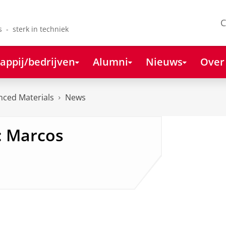
C
s - sterk in techniek
appij/bedrijven
Alumni
Nieuws
Over
anced Materials
News
: Marcos