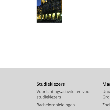
Studiekiezers
Maa
Voorlichtingsactiviteiten voor
Univ
studiekiezers
Gro
Bacheloropleidingen
Zoe