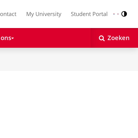
ontact
My University
Student Portal
Contr
Nederlands
English
 ons
Zoeken