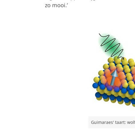
zo mooi.’
Guimaraes' taart: wol