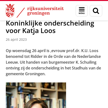
Skip
Skip
Onderzoek
News
Menu
Zoek
to
to
en
Content
Navigation
zoeken
Koninklijke onderscheiding
voor Katja Loos
26 april 2023
Op woensdag 26 april is ,evrouw prof.dr. K.U. Loos
benoemd tot Ridder in de Orde van de Nederlandse
Leeuw. Uit handen van burgemeester K. Schuiling
ontving zij de onderscheiding in het Stadhuis van de
gemeente Groningen.