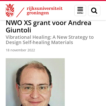
Skip
Skip
Onderzoek
News
Menu
Zoek
to
to
en
Content
Navigation
zoeken
NWO XS grant voor Andrea
Giuntoli
Vibrational Healing: A New Strategy to
Design Self-healing Materials
18 november 2022