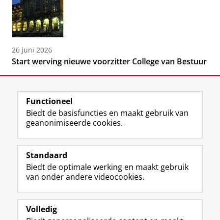
26 juni 2026
Start werving nieuwe voorzitter College van Bestuur
Functioneel
Biedt de basisfuncties en maakt gebruik van
geanonimiseerde cookies.
F
L
R
I
Y
Volg de RUG
a
i
S
n
o
Standaard
c
n
S
s
u
Biedt de optimale werking en maakt gebruik
e
k
-
t
T
Studiekiezers
van onder andere videocookies.
b
e
f
a
u
Maatschappij/bedrijven
o
d
e
g
b
o
I
e
r
e
Alumni
k
n
d
a
-
Volledig
p
-
R
m
k