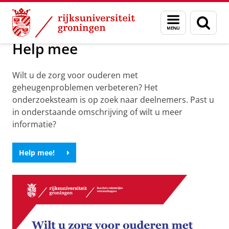
Skip
Skip
Onderzoek
COORDINATEs
Menu
Zoek
to
to
en
Content
Navigation
zoeken
Help mee
Wilt u de zorg voor ouderen met
geheugenproblemen verbeteren? Het
onderzoeksteam is op zoek naar deelnemers. Past u
in onderstaande omschrijving of wilt u meer
informatie?
Help mee!