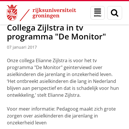
Skip
Skip
Onderzoeks- en Expertisecentrum voor Kinderen en Vre
Menu
Zoek
to
to
en
Content
Navigation
zoeken
Collega Zijlstra in tv
programma "De Monitor"
07 januari 2017
Onze collega Elianne Zijlstra is voor het tv
programma "De Monitor" geinterviewd over
asielkinderen die jarenlang in onzekerheid leven.
‘Het ontbreekt asielkinderen die lang in Nederland
blijven aan perspectief en dat is schadelijk voor hun
ontwikkeling,’ stelt Elianne Zijlstra.
Voor meer informatie: Pedagoog maakt zich grote
zorgen over asielkinderen die jarenlang in
onzekerheid leven