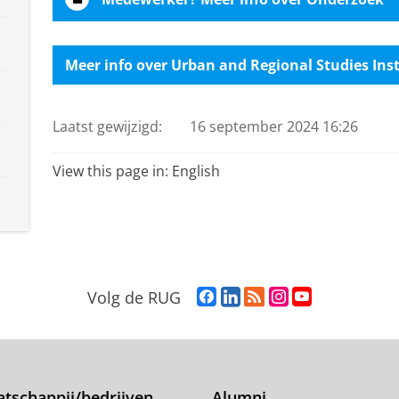
Meer info over Urban and Regional Studies Inst
Laatst gewijzigd:
16 september 2024 16:26
View this page in:
English
F
L
R
I
Y
Volg de RUG
a
i
S
n
o
c
n
S
s
u
e
k
-
t
T
b
e
f
a
u
o
d
e
g
b
tschappij/bedrijven
Alumni