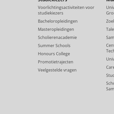
Voorlichtingsactiviteiten voor
Univ
studiekiezers
Gro
Bacheloropleidingen
Zoe
Masteropleidingen
Tal
Scholierenacademie
Sam
Cen
Summer Schools
Tec
Honours College
Uni
Promotietrajecten
Car
Veelgestelde vragen
Stu
Sch
Sam