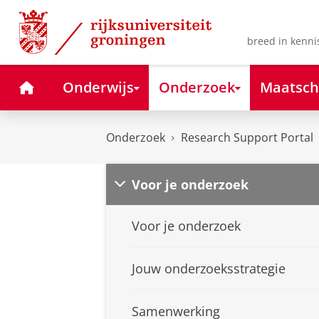
Skip
Skip
to
to
Content
Navigation
breed in kenni
Home
Onderwijs
Onderzoek
Maatsch
Onderzoek
Research Support Portal
Voor je onderzoek
Voor je onderzoek
Jouw onderzoeksstrategie
Samenwerking