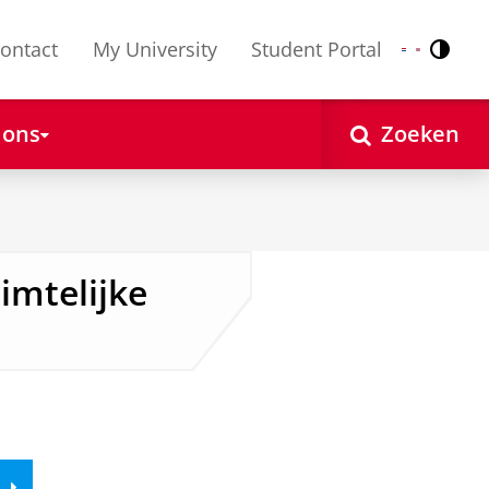
ontact
My University
Student Portal
Contr
Nederlands
English
 ons
Zoeken
imtelijke