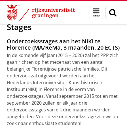
Skip
Skip
Onderzoek
Stages
Menu
Zoek
to
to
en
Content
Navigation
zoeken
Stages
Onderzoeksstages aan het NIKI te
Florence (MA/ReMa, 3 maanden, 20 ECTS)
In de komende vijf jaar (2015 – 2020) zal het PPP zich
gaan richten op het mecenaat van een aantal
belangrijke Florentijnse patricische families. Dit
onderzoek zal uitgevoerd worden aan het
Nederlands Interuniversitair Kunsthistorisch
Instituut (NIKI) in Florence in de vorm van
onderzoekstages. Vanaf september 2015 tot en met
september 2020 zullen er elk jaar drie
onderzoeksstages van elk drie maanden worden
aangeboden. Voor deze onderzoeksstage zijn we op
zoek naar enthousiaste studenten!