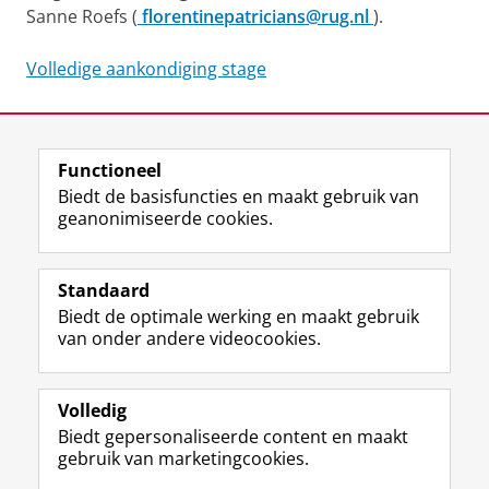
Sanne Roefs (
florentinepatricians@rug.nl
).
Volledige aankondiging stage
Laatst gewijzigd:
15 mei 2019 13:14
Functioneel
View this page in:
English
Biedt de basisfuncties en maakt gebruik van
geanonimiseerde cookies.
F
L
R
I
Y
Volg de RUG
a
i
S
n
o
Standaard
c
n
S
s
u
Biedt de optimale werking en maakt gebruik
e
k
-
t
T
Studiekiezers
van onder andere videocookies.
b
e
f
a
u
Maatschappij/bedrijven
o
d
e
g
b
o
I
e
r
e
Alumni
k
n
d
a
-
Volledig
p
-
R
m
k
Biedt gepersonaliseerde content en maakt
Over ons
a
p
i
-
a
gebruik van marketingcookies.
g
a
j
a
n