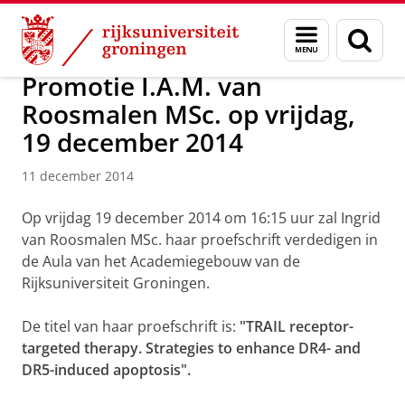
Skip
Skip
Over ons
Nieuws
Menu
Zoek
to
to
en
Content
Navigation
zoeken
Promotie I.A.M. van
Roosmalen MSc. op vrijdag,
19 december 2014
11 december 2014
Op vrijdag 19 december 2014 om 16:15 uur zal Ingrid
van Roosmalen MSc. haar proefschrift verdedigen in
de Aula van het Academiegebouw van de
Rijksuniversiteit Groningen.
De titel van haar proefschrift is:
"TRAIL receptor-
targeted therapy. Strategies to enhance DR4- and
DR5-induced apoptosis".