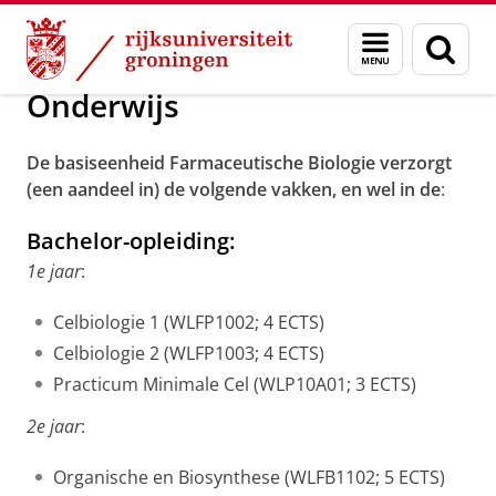
Skip
Skip
Over ons
Onderwijs
Menu
Zoek
to
to
en
Content
Navigation
zoeken
Onderwijs
De basiseenheid Farmaceutische Biologie verzorgt
(een aandeel in) de volgende vakken, en wel in de
:
Bachelor-opleiding:
1e jaar
:
Celbiologie 1 (WLFP1002; 4 ECTS)
Celbiologie 2 (WLFP1003; 4 ECTS)
Practicum Minimale Cel (WLP10A01; 3 ECTS)
2e jaar
:
Organische en Biosynthese (WLFB1102; 5 ECTS)