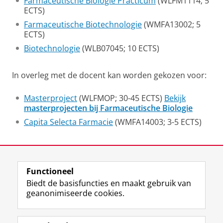
Farmaceutische Biologie Practicum
(WLFM1114; 5
ECTS)
Farmaceutische Biotechnologie
(WMFA13002; 5
ECTS)
Biotechnologie
(WLB07045; 10 ECTS)
In overleg met de docent kan worden gekozen voor:
Masterproject
(WLFMOP; 30-45 ECTS)
Bekijk
masterprojecten bij Farmaceutische Biologie
Capita Selecta Farmacie
(WMFA14003; 3-5 ECTS)
Laatst gewijzigd:
26 oktober 2023 10:08
Functioneel
View this page in:
English
Biedt de basisfuncties en maakt gebruik van
geanonimiseerde cookies.
F
L
R
I
Y
Volg de RUG
a
i
S
n
o