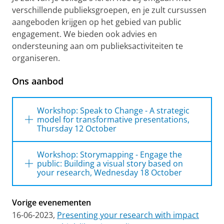
verschillende publieksgroepen, en je zult cursussen
aangeboden krijgen op het gebied van public
engagement. We bieden ook advies en
ondersteuning aan om publieksactiviteiten te
organiseren.
Ons aanbod
Workshop: Speak to Change - A strategic
model for transformative presentations,
Thursday 12 October
Workshop: Speak to Change -
Workshop: Storymapping - Engage the
A strategic model for
public: Building a visual story based on
your research, Wednesday 18 October
transformative presentations
Workshop: Storymapping -
Thursday 12-10-2023, 1 p.m. - 4.30 p.m,
Vorige evenementen
Bladergroenzaal, University of Groningen
Engage the public: Building a
Library
16-06-2023,
Presenting your research with impact
visual story based on your