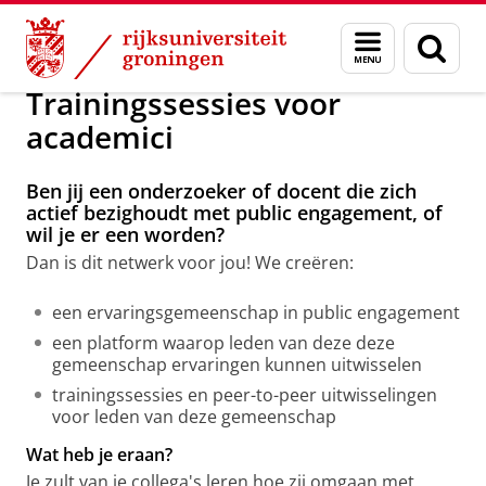
Skip
Skip
Public Engagement
Public Engagement
Menu
Zoek
to
to
en
Content
Navigation
zoeken
Trainingssessies voor
academici
Ben jij een onderzoeker of docent die zich
actief bezighoudt met public engagement, of
wil je er een worden?
Dan is dit netwerk voor jou! We creëren:
een ervaringsgemeenschap in public engagement
een platform waarop leden van deze deze
gemeenschap ervaringen kunnen uitwisselen
trainingssessies en peer-to-peer uitwisselingen
voor leden van deze gemeenschap
Wat heb je eraan?
Je zult van je collega's leren hoe zij omgaan met