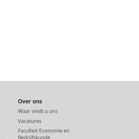
Over ons
Waar vindt u ons
Vacatures
Faculteit Economie en
Bedrijfskunde