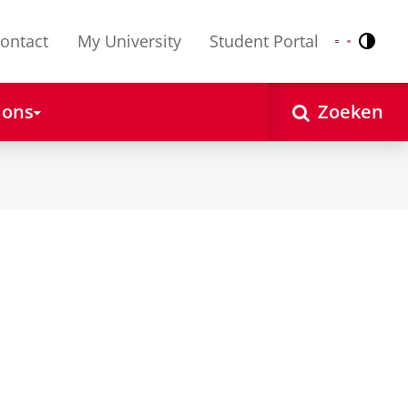
ontact
My University
Student Portal
Contr
Nederlands
English
 ons
Zoeken