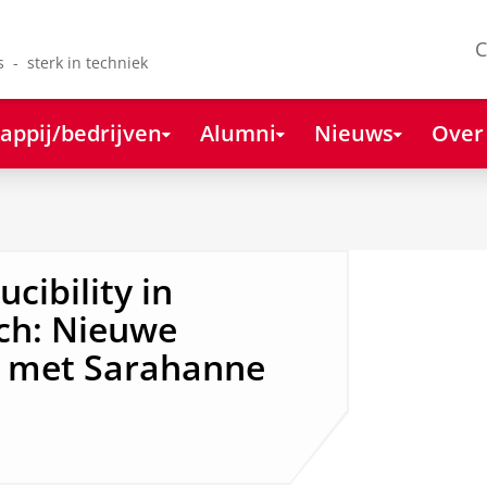
C
s - sterk in techniek
appij/bedrijven
Alumni
Nieuws
Over
cibility in
rch: Nieuwe
g met Sarahanne