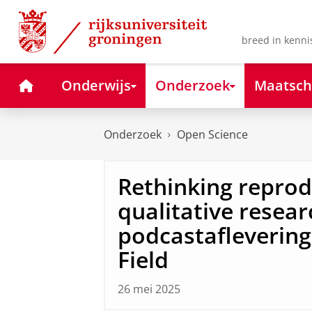
Skip
Skip
to
to
Content
Navigation
breed in kenni
Home
Onderwijs
Onderzoek
Maatsch
Onderzoek
Open Science
Rethinking reprodu
qualitative resea
podcastafleverin
Field
26 mei 2025