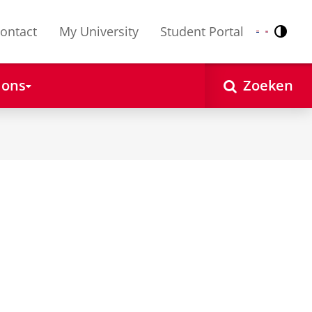
ontact
My University
Student Portal
Contr
Nederlands
English
 ons
Zoeken