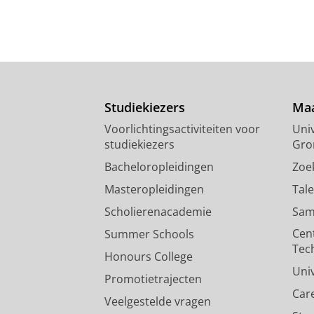
Studiekiezers
Maa
Voorlichtingsactiviteiten voor
Univ
studiekiezers
Gro
Bacheloropleidingen
Zoe
Masteropleidingen
Tal
Scholierenacademie
Sam
Cen
Summer Schools
Tec
Honours College
Uni
Promotietrajecten
Car
Veelgestelde vragen