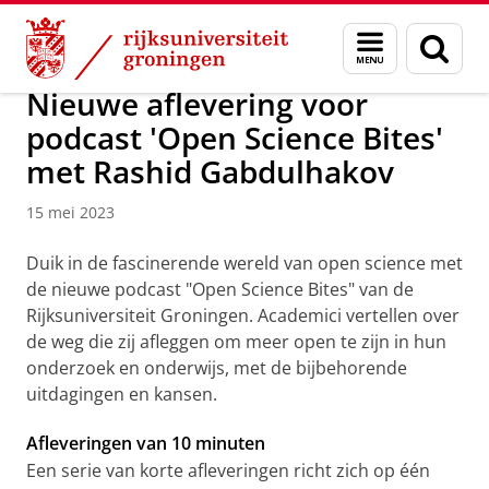
Skip
Skip
Onderzoek
Open Science
Menu
Zoek
to
to
en
Content
Navigation
zoeken
Nieuwe aflevering voor
podcast 'Open Science Bites'
met Rashid Gabdulhakov
15 mei 2023
Duik in de fascinerende wereld van open science met
de nieuwe podcast "Open Science Bites" van de
Rijksuniversiteit Groningen. Academici vertellen over
de weg die zij afleggen om meer open te zijn in hun
onderzoek en onderwijs, met de bijbehorende
uitdagingen en kansen.
Afleveringen van 10 minuten
Een serie van korte afleveringen richt zich op één