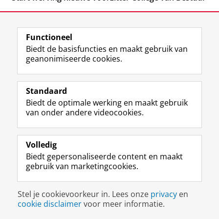
Functioneel
Biedt de basisfuncties en maakt gebruik van
geanonimiseerde cookies.
F
L
R
I
Y
Volg de RUG
a
i
S
n
o
Standaard
c
n
S
s
u
Biedt de optimale werking en maakt gebruik
e
k
-
t
T
Studiekiezers
van onder andere videocookies.
b
e
f
a
u
Maatschappij/bedrijven
o
d
e
g
b
o
I
e
r
e
Alumni
k
n
d
a
-
Volledig
p
-
R
m
k
Biedt gepersonaliseerde content en maakt
Over ons
a
p
i
-
a
gebruik van marketingcookies.
g
a
j
a
n
i
g
k
c
a
Disclaimer & Copyright
Privacy
Cookies
n
i
s
c
a
Stel je cookievoorkeur in. Lees onze
privacy
en
Inloggen
a
n
u
o
l
cookie disclaimer
voor meer informatie.
R
a
n
u
R