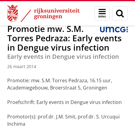
Skip
Skip
Onderzoek
Medische Microbiologie en Infectiepreventie
Menu
Zoek
to
to
en
Content
Navigation
zoeken
Promotie mw. S.M.
Torres Pedraza: Early events
in Dengue virus infection
Early events in Dengue virus infection
26 maart 2014
Promotie: mw. S.M. Torres Pedraza, 16.15 uur,
Academiegebouw, Broerstraat 5, Groningen
Proefschrift:
Early events in Dengue virus infection
Promotor(s): prof.dr. J.M. Smit, prof.dr. S. Urcuqui
Inchima