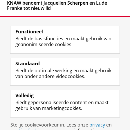
KNAW benoemt Jacquelien Scherpen en Lude
Franke tot nieuw lid
Functioneel
Biedt de basisfuncties en maakt gebruik van
geanonimiseerde cookies.
F
L
R
I
Y
Volg de RUG
a
i
S
n
o
Standaard
c
n
S
s
u
Biedt de optimale werking en maakt gebruik
e
k
-
t
T
Studiekiezers
van onder andere videocookies.
b
e
f
a
u
Maatschappij/bedrijven
o
d
e
g
b
o
I
e
r
e
Alumni
k
n
d
a
-
Volledig
p
-
R
m
k
Biedt gepersonaliseerde content en maakt
Over ons
a
p
i
-
a
gebruik van marketingcookies.
g
a
j
a
n
i
g
k
c
a
Disclaimer & Copyright
Privacy
Cookies
n
i
s
c
a
Stel je cookievoorkeur in. Lees onze
privacy
en
Inloggen
a
n
u
o
l