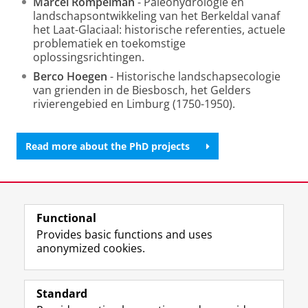
Marcel Rompelman
- Paleohydrologie en
landschapsontwikkeling van het Berkeldal vanaf
het Laat-Glaciaal: historische referenties, actuele
problematiek en toekomstige
oplossingsrichtingen.
Berco Hoegen
- Historische landschapsecologie
van grienden in de Biesbosch, het Gelders
rivierengebied en Limburg (1750-1950).
Read more about the PhD projects
Last modified:
09 April 2026 11.15 a.m.
Functional
View this page in:
Nederlands
Provides basic functions and uses
anonymized cookies.
F
L
R
I
Y
Follow the UG
a
i
S
n
o
Standard
c
n
S
s
u