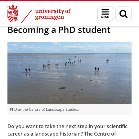
Skip
Skip
Research
For PhD Students
Menu
Sear
to
to
and
page
Content
Navigation
search
Becoming a PhD student
PhD at the Centre of Landscape Studies.
Do you want to take the next step in your scientific
career as a landscape historian? The Centre of