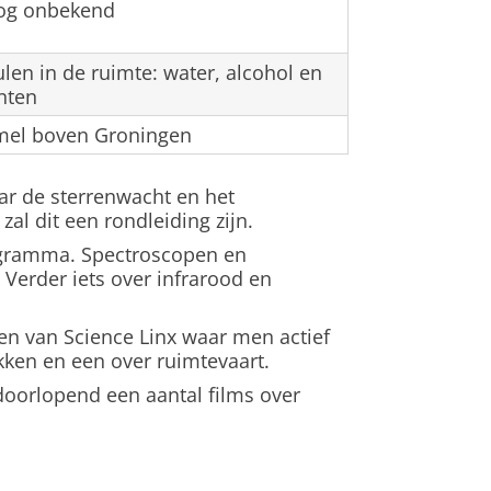
nog onbekend
len in de ruimte: water, alcohol en
nten
mel boven Groningen
r de sterrenwacht en het
zal dit een rondleiding zijn.
ogramma. Spectroscopen en
Verder iets over infrarood en
Een van Science Linx waar men actief
kken en een over ruimtevaart.
 doorlopend een aantal films over