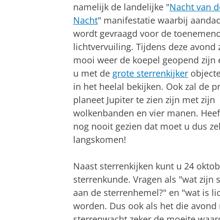
namelijk de landelijke "
Nacht van d
Nacht
" manifestatie waarbij aanda
wordt gevraagd voor de toenemen
lichtvervuiling. Tijdens deze avond z
mooi weer de koepel geopend zijn 
u met de
grote sterrenkijker
objecte
in het heelal bekijken. Ook zal de p
planeet Jupiter te zien zijn met zijn
wolkenbanden en vier manen. Heeft
nog nooit gezien dat moet u dus ze
langskomen!
Naast sterrenkijken kunt u 24 oktob
sterrenkunde. Vragen als "wat zijn s
aan de sterrenhemel?" en "wat is li
worden. Dus ook als het die avond n
sterrenwacht zeker de moeite waar