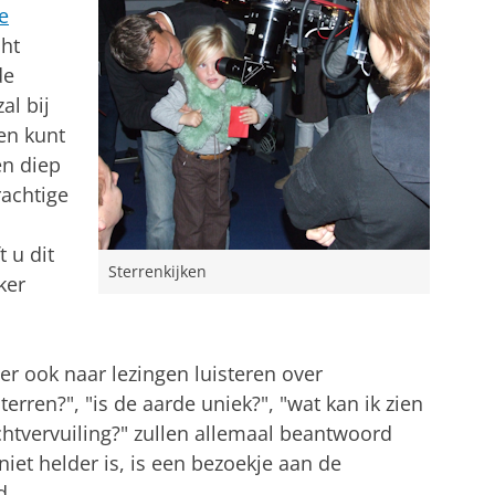
e
cht
de
al bij
en kunt
n diep
rachtige
 u dit
Sterrenkijken
ker
er ook naar lezingen luisteren over
terren?", "is de aarde uniek?", "wat kan ik zien
chtvervuiling?" zullen allemaal beantwoord
iet helder is, is een bezoekje aan de
d.