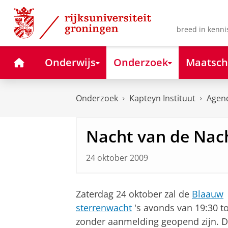
Skip
Skip
to
to
Content
Navigation
breed in kenni
Home
Onderwijs
Onderzoek
Maatsch
Onderzoek
Kapteyn Instituut
Agen
Nacht van de Nac
24 oktober 2009
Zaterdag 24 oktober zal de
Blaauw
sterrenwacht
's avonds van 19:30 to
zonder aanmelding geopend zijn. D