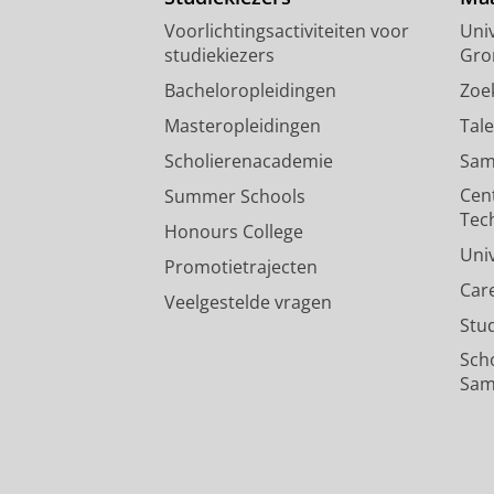
Voorlichtingsactiviteiten voor
Univ
studiekiezers
Gro
Bacheloropleidingen
Zoe
Masteropleidingen
Tal
Scholierenacademie
Sam
Cen
Summer Schools
Tec
Honours College
Uni
Promotietrajecten
Car
Veelgestelde vragen
Stu
Sch
Sam