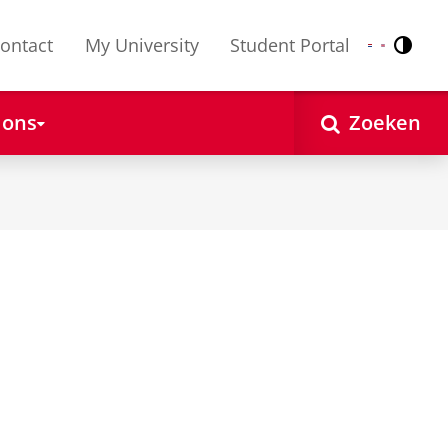
ontact
My University
Student Portal
Contr
Nederlands
English
 ons
Zoeken