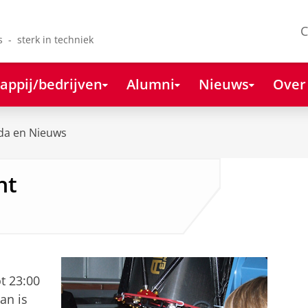
C
s - sterk in techniek
appij/bedrijven
Alumni
Nieuws
Over
da en Nieuws
ht
t 23:00
an is