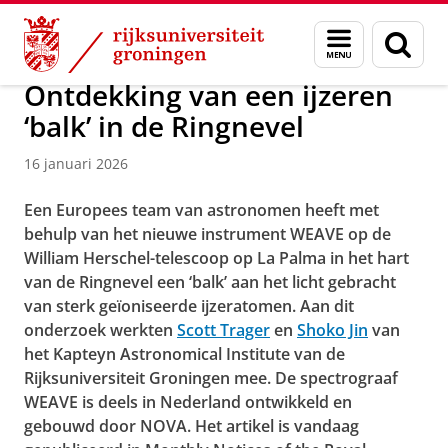
Skip
Skip
Onderzoek
Kapteyn Instituut
Agenda en Nieuws
Menu
Zoek
to
to
en
Content
Navigation
zoeken
Ontdekking van een ijzeren
‘balk’ in de Ringnevel
16 januari 2026
Een Europees team van astronomen heeft met
behulp van het nieuwe instrument WEAVE op de
William Herschel-telescoop op La Palma in het hart
van de Ringnevel een ‘balk’ aan het licht gebracht
van sterk geïoniseerde ijzeratomen. Aan dit
onderzoek werkten
Scott Trager
en
Shoko Jin
van
het Kapteyn Astronomical Institute van de
Rijksuniversiteit Groningen mee. De spectrograaf
WEAVE is deels in Nederland ontwikkeld en
gebouwd door NOVA. Het artikel is vandaag