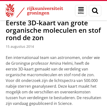
Skip
Skip
Onderzoek
Kapteyn Instituut
Agenda en Nieuws
Menu
Zoek
to
to
en
Content
Navigation
zoeken
Eerste 3D-kaart van grote
organische moleculen en stof
rond de zon
15 augustus 2014
Een internationaal team van astronomen, onder wie
de Groningse professor Amina Helmi, heeft de
eerste 3D-kaart gemaakt van de verdeling van
organische macromoleculen en stof rond de zon.
Voor dit onderzoek zijn de lichtspectra van 500.000
nabije sterren geanalyseerd. Deze kaart maakt het
mogelijk om de verschillen en overeenkomsten
tussen hun verdelingen te bestuderen. De resultaten
zijn vandaag gepubliceerd in Science.