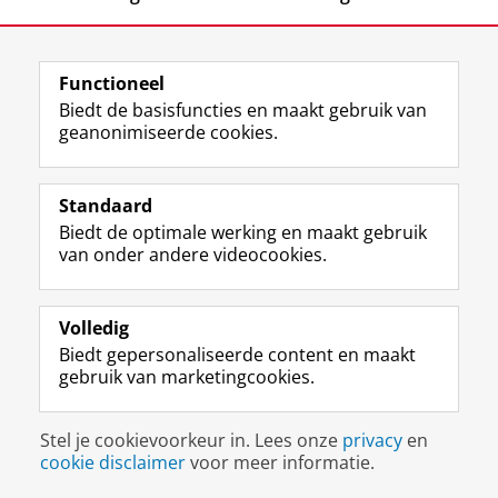
Functioneel
Biedt de basisfuncties en maakt gebruik van
geanonimiseerde cookies.
F
L
R
I
Y
Volg de RUG
a
i
S
n
o
Standaard
c
n
S
s
u
Biedt de optimale werking en maakt gebruik
e
k
-
t
T
Studiekiezers
van onder andere videocookies.
b
e
f
a
u
Maatschappij/bedrijven
o
d
e
g
b
o
I
e
r
e
Alumni
k
n
d
a
-
Volledig
p
-
R
m
k
Biedt gepersonaliseerde content en maakt
Over ons
a
p
i
-
a
gebruik van marketingcookies.
g
a
j
a
n
i
g
k
c
a
Disclaimer & Copyright
Privacy
Cookies
n
i
s
c
a
Stel je cookievoorkeur in. Lees onze
privacy
en
Inloggen
a
n
u
o
l
cookie disclaimer
voor meer informatie.
R
a
n
u
R