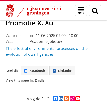
Skip
Skip
Onderzoek
Kapteyn Instituut
Agenda en Nieuws
Menu
Zoek
to
to
en
Content
Navigation
zoeken
Promotie X. Xu
Wanneer:
do 11-06-2026 09:00 - 10:00
Waar:
Academiegebouw
The effect of environmental processes on the
evolution of dwarf galaxies
Deel dit
Facebook
LinkedIn
View this page in:
English
F
L
R
I
Y
Volg de RUG
a
i
S
n
o