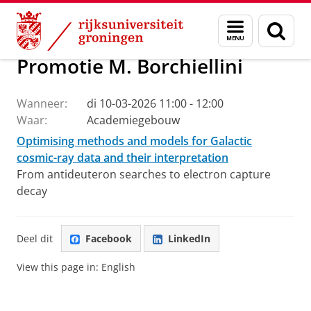
Skip
Skip
Onderzoek
Kapteyn Instituut
Agenda en Nieuws
Menu
Zoek
to
to
en
Content
Navigation
zoeken
Promotie M. Borchiellini
Wanneer:
di 10-03-2026 11:00 - 12:00
Waar:
Academiegebouw
Optimising methods and models for Galactic
cosmic-ray data and their interpretation
From antideuteron searches to electron capture
decay
Deel dit
Facebook
LinkedIn
View this page in:
English