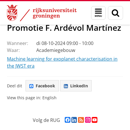
Skip
Skip
Onderzoek
Kapteyn Instituut
Agenda en Nieuws
Menu
Zoek
to
to
en
Content
Navigation
zoeken
Promotie F. Ardévol Martínez
Wanneer:
di 08-10-2024 09:00 - 10:00
Waar:
Academiegebouw
Machine learning for exoplanet characterisation in
the JWST era
Deel dit
Facebook
LinkedIn
View this page in:
English
F
L
R
I
Y
Volg de RUG
a
i
S
n
o