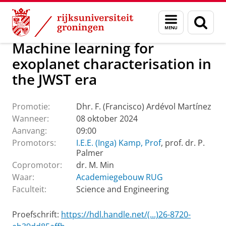
Skip
Skip
Over ons
Actueel
Evenementen
Promoties
Menu
Zoek
to
to
en
Content
Navigation
zoeken
Machine learning for
exoplanet characterisation in
the JWST era
Promotie:
Dhr. F. (Francisco) Ardévol Martínez
Wanneer:
08 oktober 2024
Aanvang:
09:00
Promotors:
I.E.E. (Inga) Kamp, Prof
, prof. dr. P.
Palmer
Copromotor:
dr. M. Min
Waar:
Academiegebouw RUG
Faculteit:
Science and Engineering
Proefschrift:
https://hdl.handle.net/(...)26-8720-