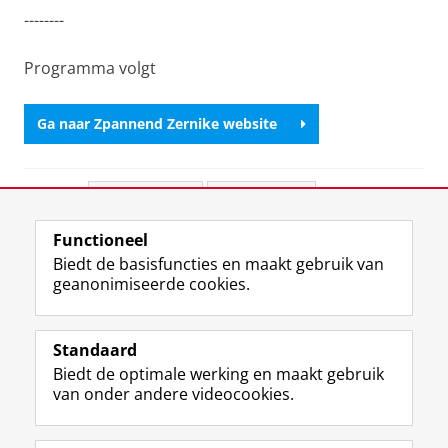
--------
Programma volgt
Ga naar Zpannend Zernike website
Deel dit
Facebook
LinkedIn
Functioneel
View this page in:
English
Biedt de basisfuncties en maakt gebruik van
geanonimiseerde cookies.
F
L
R
I
Y
Volg de RUG
a
i
S
n
o
Standaard
c
n
S
s
u
Biedt de optimale werking en maakt gebruik
e
k
-
t
T
Studiekiezers
van onder andere videocookies.
b
e
f
a
u
Maatschappij/bedrijven
o
d
e
g
b
o
I
e
r
e