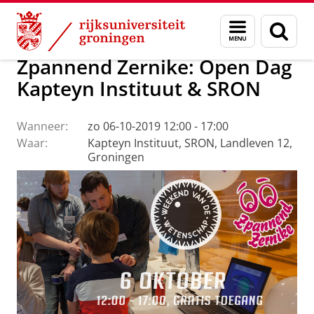
Skip
Skip
Onderzoek
Kapteyn Instituut
Agenda en Nieuws
Menu
Zoek
to
to
en
Content
Navigation
zoeken
Zpannend Zernike: Open Dag
Kapteyn Instituut & SRON
Wanneer:
zo 06-10-2019 12:00 - 17:00
Waar:
Kapteyn Instituut, SRON, Landleven 12,
Groningen