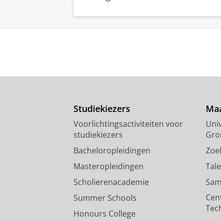
Studiekiezers
Maa
Voorlichtingsactiviteiten voor
Univ
studiekiezers
Gro
Bacheloropleidingen
Zoe
Masteropleidingen
Tal
Scholierenacademie
Sam
Cen
Summer Schools
Tec
Honours College