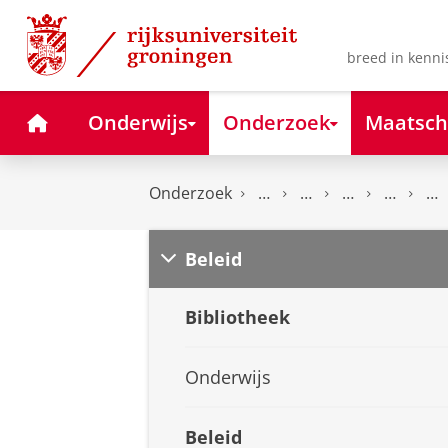
Skip
Skip
to
to
Content
Navigation
breed in kenni
Home
Onderwijs
Onderzoek
Maatsch
Onderzoek
Beleid
Bibliotheek
Onderwijs
Beleid