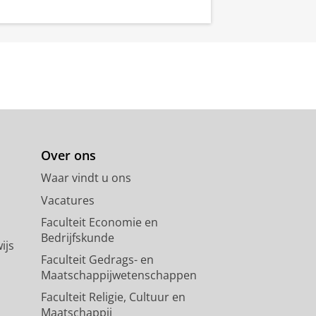
Over ons
Waar vindt u ons
Vacatures
Faculteit Economie en
Bedrijfskunde
ijs
Faculteit Gedrags- en
Maatschappijwetenschappen
Faculteit Religie, Cultuur en
Maatschappij