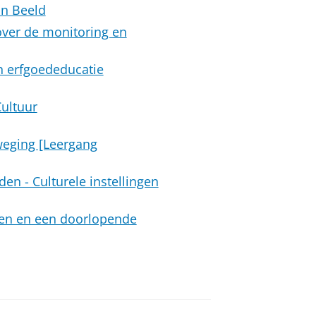
in Beeld
 over de monitoring en
n erfgoededucatie
Cultuur
weging [Leergang
en - Culturele instellingen
ngen en een doorlopende