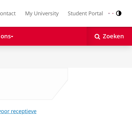
ontact
My University
Student Portal
Contr
Nederlands
English
 ons
Zoeken
voor receptieve