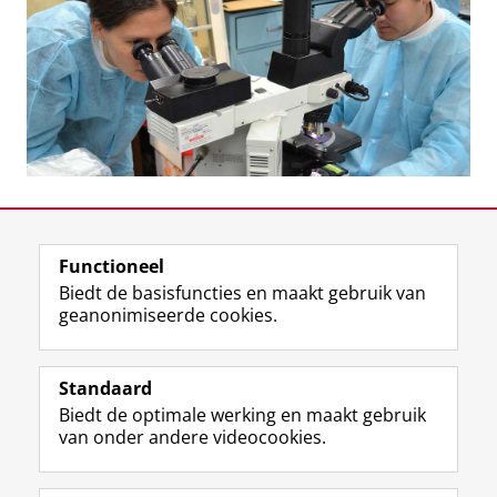
Functioneel
Biedt de basisfuncties en maakt gebruik van
geanonimiseerde cookies.
F
L
R
I
Y
Volg de RUG
a
i
S
n
o
Standaard
c
n
S
s
u
Biedt de optimale werking en maakt gebruik
e
k
-
t
T
Studiekiezers
van onder andere videocookies.
b
e
f
a
u
Maatschappij/bedrijven
o
d
e
g
b
o
I
e
r
e