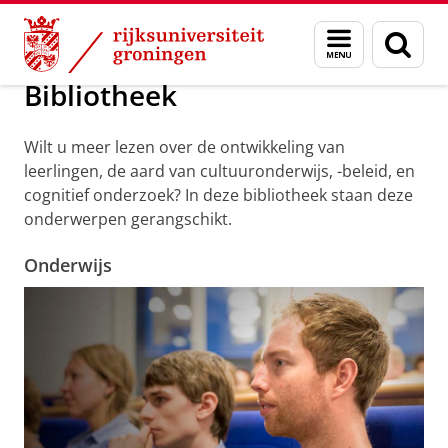
Skip
Skip
Bibliotheek
Menu
Zoek
to
to
en
Content
Navigation
zoeken
Bibliotheek
Wilt u meer lezen over de ontwikkeling van
leerlingen, de aard van cultuuronderwijs, -beleid, en
cognitief onderzoek? In deze bibliotheek staan deze
onderwerpen gerangschikt.
Onderwijs