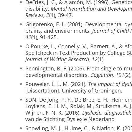
DeFries, J. C., & Alarcón, M. (1996). Genetic
disability.
Mental Retardation and Developmen
Reviews, 2
(1), 39-47.
Grigorenko, E. L. (2001). Developmental dy
brains, and environments.
Journal of Child 
42
(1), 91-125.
O'Rourke, L., Connelly, V., Barnett, A., & Af
Spellcheck in Text Production by College S
Journal of Writing Research, 12
(1).
Pennington, B. F. (2006). From single to mul
developmental disorders.
Cognition, 101
(2)
Rouweler, L. L. M. (2021).
The impact of dysl
[Dissertation]. University of Groningen.
SDN, De Jong, P. F., De Bree, E. H., Hennema
Loykens, E. H. M., Rolak, M., Struiksma, A. J
Wijnen, F. N. K. (2016).
Dyslexie: diagnostie
van de Stichting Dyslexie Nederland
Snowling, M. J., Hulme, C., & Nation, K. (20