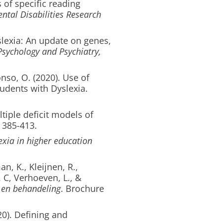
s of specific reading
tal Disabilities Research
slexia: An update on genes,
Psychology and Psychiatry,
onso, O. (2020). Use of
tudents with Dyslexia.
tiple deficit models of
, 385-413.
exia in higher education
n, K., Kleijnen, R.,
. C, Verhoeven, L., &
k en behandeling
. Brochure
20). Defining and