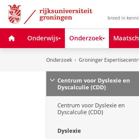
Skip
Skip
to
to
Content
Navigation
breed in kenni
Home
Onderwijs
Onderzoek
Maatsch
Onderzoek
Groninger Expertisecent
Centrum voor Dyslexie en
Dyscalculie (CDD)
Centrum voor Dyslexie en
Dyscalculie (CDD)
Dyslexie