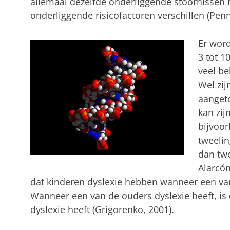
allemaal dezelfde onderliggende stoornissen
onderliggende risicofactoren verschillen (Pen
Er word
3 tot 1
veel be
Wel zij
aangeto
kan zij
bijvoor
tweelin
dan twe
Alarcón
dat kinderen dyslexie hebben wanneer een van
Wanneer een van de ouders dyslexie heeft, is 
dyslexie heeft (Grigorenko, 2001).