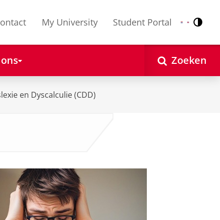
ontact
My University
Student Portal
Contr
Nederlands
English
 ons
Zoeken
exie en Dyscalculie (CDD)