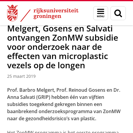
Skip
Skip
Over ons
News and activities
Menu
Zoek
to
to
en
Content
Navigation
zoeken
Melgert, Gosens en Salvati
ontvangen ZonMW subsidie
voor onderzoek naar de
effecten van microplastic
vezels op de longen
25 maart 2019
Prof. Barbro Melgert, Prof. Reinoud Gosens en Dr.
Anna Salvati (GRIP) hebben één van vijftien
subsidies toegekend gekregen binnen een
baanbrekend onderzoeksprogramma van ZonMW
naar de gezondheidsrisico’s van plastic.
Het ZonMW programma is het eerste programma